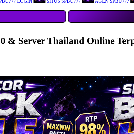
PBU777 LOGIN
SITUS SPBU777
AGEN SPBU777
00 & Server Thailand Online Te