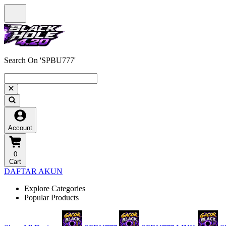
Search On 'SPBU777'
Account
0
Cart
DAFTAR AKUN
Explore Categories
Popular Products